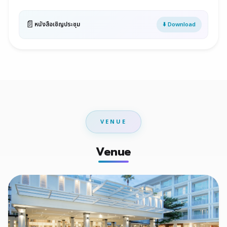
📄
หนังสือเชิญประชุม
⬇️ Download
VENUE
Venue