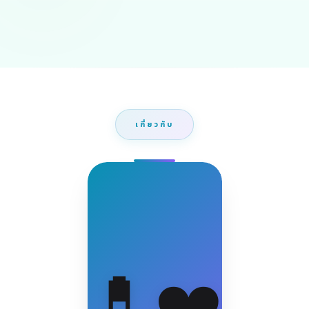
เกี่ยวกับ
💊❤️