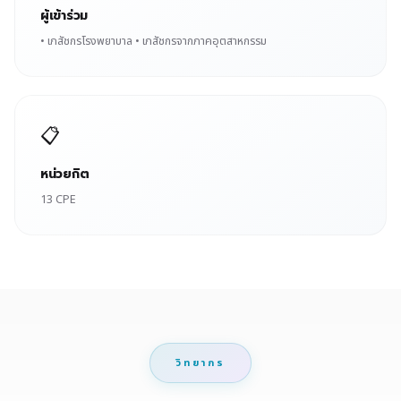
ผู้เข้าร่วม
• เภสัชกรโรงพยาบาล • เภสัชกรจากภาคอุตสาหกรรม
📋
หน่วยกิต
13 CPE
วิทยากร